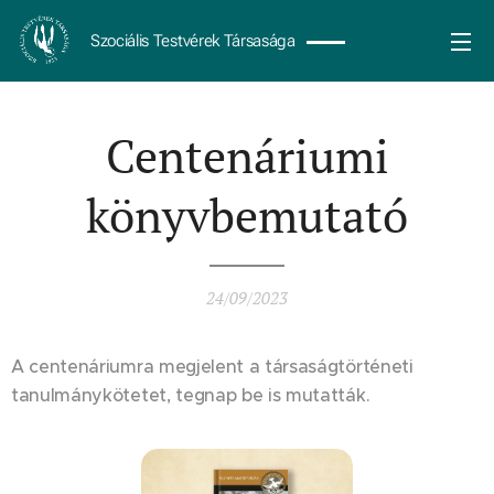
Szociális Testvérek Társasága
Centenáriumi
könyvbemutató
24/09/2023
A centenáriumra megjelent a társaságtörténeti
tanulmánykötetet, tegnap be is mutatták.