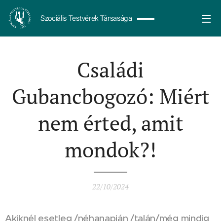
Szociális Testvérek Társasága
Családi
Gubancbogozó: Miért
nem érted, amit
mondok?!
22/10/2024
Akiknél esetleg /néhanapján /talán/még mindig