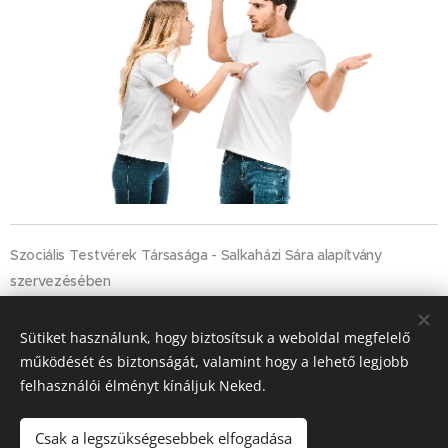
Szociális Testvérek Társasága - Salkaházi Sára alapítvány
szervezésében
Sütiket használunk, hogy biztosítsuk a weboldal megfelelő
Share
működését és biztonságát, valamint hogy a lehető legjobb
felhasználói élményt kínáljuk Neked.
Csak a legszükségesebbek elfogadása