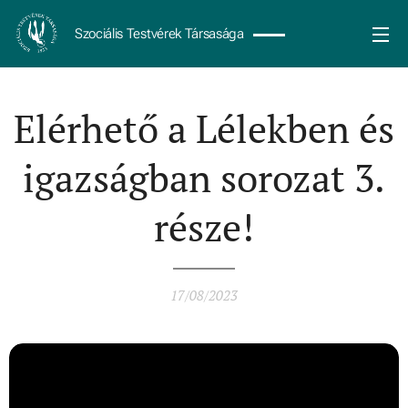
Szociális Testvérek Társasága
Elérhető a Lélekben és
igazságban sorozat 3.
része!
17/08/2023