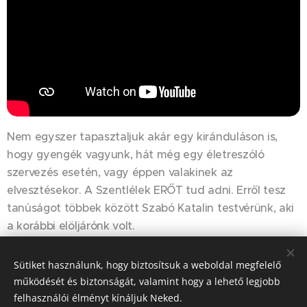
Nem egyszer tapasztaljuk akár egy kiránduláson is,
hogy gyengék vagyunk, hát még egy életreszóló
szervezés esetén, vagy éppen valakinek az
elvesztésekor. A Szentlélek ERŐT tud adni. Erről tesz
tanúságot többek között Szabó Katalin testvérünk, aki
a korábbi elöljárónk volt.
Sütiket használunk, hogy biztosítsuk a weboldal megfelelő
Share
működését és biztonságát, valamint hogy a lehető legjobb
felhasználói élményt kínáljuk Neked.