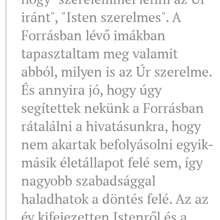
iránt", "Isten szerelmes". A
Forrásban lévő imákban
tapasztaltam meg valamit
abból, milyen is az Úr szerelme.
És annyira jó, hogy úgy
segítettek nekünk a Forrásban
rátalálni a hivatásunkra, hogy
nem akartak befolyásolni egyik-
másik életállapot felé sem, így
nagyobb szabadsággal
haladhatok a döntés felé. Az az
év kifejezetten Istenről és a