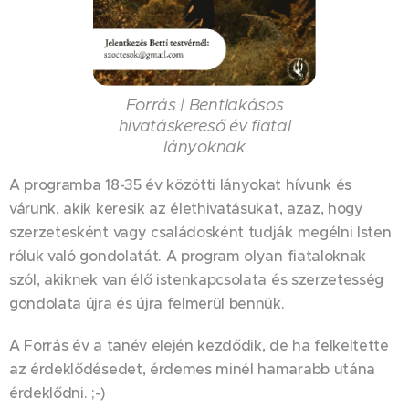
Forrás | Bentlakásos
hivatáskereső év fiatal
lányoknak
A programba 18-35 év közötti lányokat hívunk és
várunk, akik keresik az élethivatásukat, azaz, hogy
szerzetesként vagy családosként tudják megélni Isten
róluk való gondolatát. A program olyan fiataloknak
szól, akiknek van élő istenkapcsolata és szerzetesség
gondolata újra és újra felmerül bennük.
A Forrás év a tanév elején kezdődik, de ha felkeltette
az érdeklődésedet, érdemes minél hamarabb utána
érdeklődni. ;-)