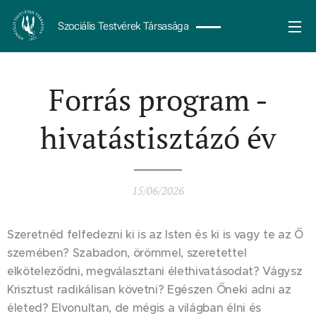
Szociális Testvérek Társasága
Forrás program -
hivatástisztázó év
15/06/2026
Szeretnéd felfedezni ki is az Isten és ki is vagy te az Ő
szemében? Szabadon, örömmel, szeretettel
elköteleződni, megválasztani élethivatásodat? Vágysz
Krisztust radikálisan követni? Egészen Őneki adni az
életed? Elvonultan, de mégis a világban élni és