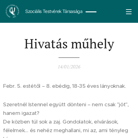
Szociális Testvérek Társasága
Hivatás műhely
14/01/2026
Febr. 5. estétől – 8. ebédig, 18-35 éves lányoknak.
Szeretnél Istennel együtt dönteni – nem csak "jót",
hanem igazat?
De közben túl sok a zaj. Gondolatok, elvárások,
félelmek… és nehéz meghallani, mi az, ami tényleg