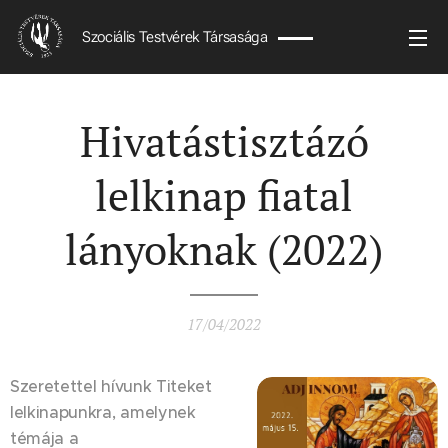
Szociális Testvérek Társasága
Hivatástisztázó
lelkinap fiatal
lányoknak (2022)
17/04/2022
Szeretettel hívunk Titeket
lelkinapunkra, amelynek
témája a