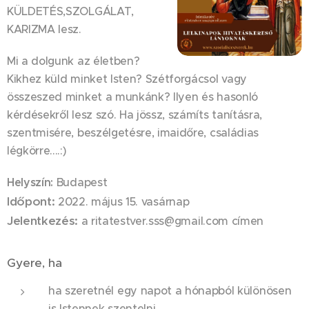
KÜLDETÉS,SZOLGÁLAT,
KARIZMA lesz.
Mi a dolgunk az életben?
Kikhez küld minket Isten? Szétforgácsol vagy
összeszed minket a munkánk? Ilyen és hasonló
kérdésekről lesz szó. Ha jössz, számíts tanításra,
szentmisére, beszélgetésre, imaidőre, családias
légkörre....:)
Helyszín:
Budapest
Időpont:
2022. május 15. vasárnap
Jelentkezés:
a ritatestver.sss@gmail.com címen
Gyere, ha
ha szeretnél egy napot a hónapból különösen
is Istennek szentelni...