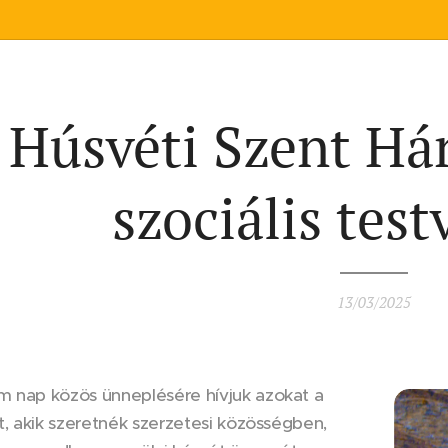
Húsvéti Szent Há
szociális test
13/03/2025
m nap közös ünneplésére hívjuk azokat a
at, akik szeretnék szerzetesi közösségben,