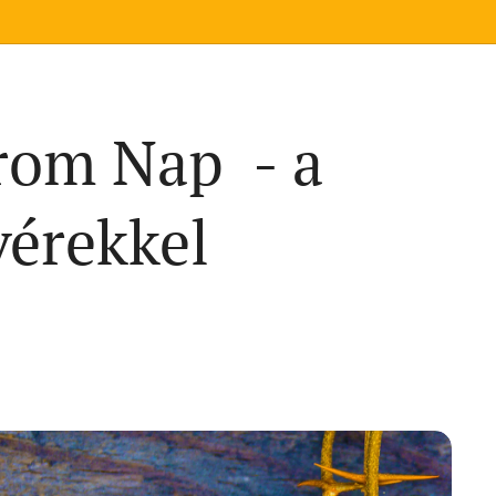
rom Nap - a
vérekkel