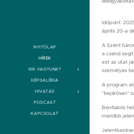
lelkigyakorl
Időpont: 2025
április 20-a d
A Szent három
NYITÓLAP
a csend segít
HÍREK
ezt az utat já
KIK VAGYUNK?
személyes bes
KÉPGALÉRIA
A program els
HIVATÁS
"bejárósan" s
PODCAST
Bentlakós hel
KAPCSOLAT
mielőbb jele
Jelentkezésed