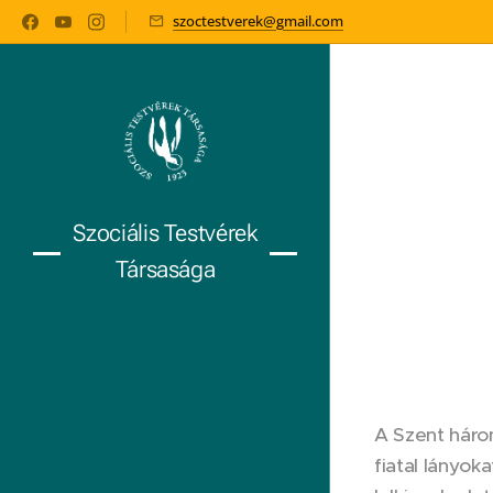
szoctestverek@gmail.com
Szociális Testvérek
Társasága
A Szent háro
fiatal lányok