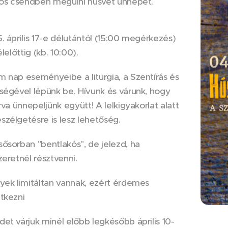
atos csendben megülni húsvét ünnepét.
. április 17-e délutántól (15:00 megérkezés)
élelőttig (kb. 10:00).
 nap eseményeibe a liturgia, a Szentírás és
ségével lépünk be. Hívunk és várunk, hogy
rva ünnepeljünk együtt! A lelkigyakorlat alatt
zélgetésre is lesz lehetőség.
ősorban "bentlakós", de jelezd, ha
zeretnél résztvenni.
yek limitáltan vannak, ezért érdemes
ntkezni
et várjuk minél előbb legkésőbb április 10-