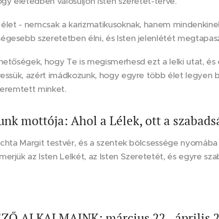
ogy életedben valósuljon Isten szeretet-terve.
 élet - nemcsak a karizmatikusoknak, hanem mindenkinek 
gesebb szeretetben élni, és Isten jelenlétét megtapasz
hetőségek, hogy Te is megismerhesd ezt a lelki utat, és
ressük, azért imádkozunk, hogy egyre több élet legyen be
teremtett minket.
unk mottója: Ahol a Lélek, ott a szabads
lachta Margit testvér, és a szentek bölcsessége nyomáb
erjük az Isten Lelkét, az Isten Szeretetét, és egyre sz
 ALKALMAINK: március 22., április 26. 