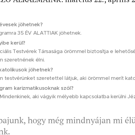
évesek jöhetnek?
gramra 35 ÉV ALATTIAK jöhetnek.
ibe kerül?
ciális Testvérek Társasága örömmel biztosítja e lehetős
 szeretnének élni.
katolikusok jöhetnek?
 testvérünket szeretettel látjuk, aki örömmel merít katol
gram karizmatikusoknak szól?
Mindenkinek, aki vágyik mélyebb kapcsolatba kerülni Jézu
 bajunk, hogy még mindnyájan mi élü
nk.