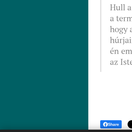
Hull a
a ter
hogy 
húrja
én em
az Ist
Share