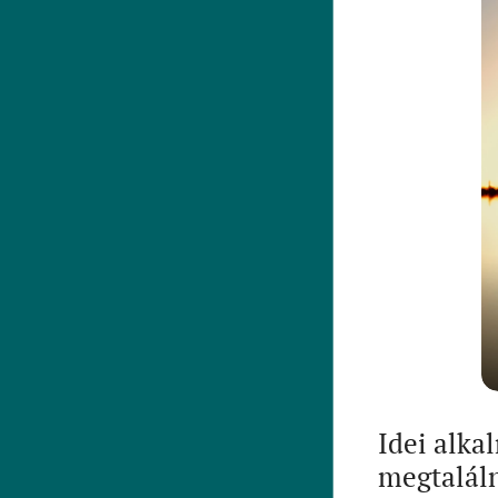
Idei alka
megtaláln