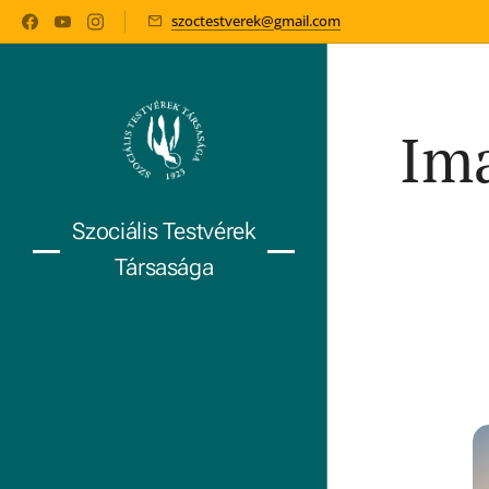
szoctestverek@gmail.com
Ima
Szociális Testvérek
Társasága