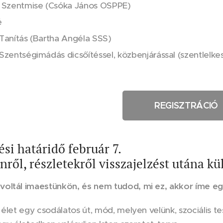
a Szentmise (Csóka János OSPPE)
é
 Tanítás (Bartha Angéla SSS)
 Szentségimádás dicsőítéssel, közbenjárással (szentlelke
REGISZTRÁCIÓ
ési határidő február 7.
ínről, részletekről visszajelzést utána k
oltál imaestünkön, és nem tudod, mi ez, akkor íme eg
 élet egy csodálatos út, mód, melyen velünk, szociális tes