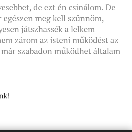
vesebbet, de ezt én csinálom. De
ár egészen meg kell szűnnöm,
yesen játszhassék a lelkem
 nem zárom az isteni működést az
r már szabadon működhet általam
nk!