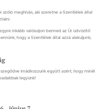
szóló meghívás, aki szeretne a Szentlélek által
talni.
 egyre inkább valósuljon benned az Úr üdvözítő
nnünk, hogy a Szentlélek által azzá alakuljunk,
ág
a szegődve imádkozzunk együtt azért, hogy minél
abadabbak legyünk!
, június 7.