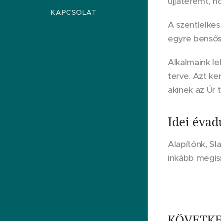
újjáteremt, h
KAPCSOLAT
A szentlelkes
egyre bensősé
Alkalmaink le
terve. Azt ke
akinek az Úr 
Idei évad
Alapítónk, S
inkább megism
KÖVETKEZŐ