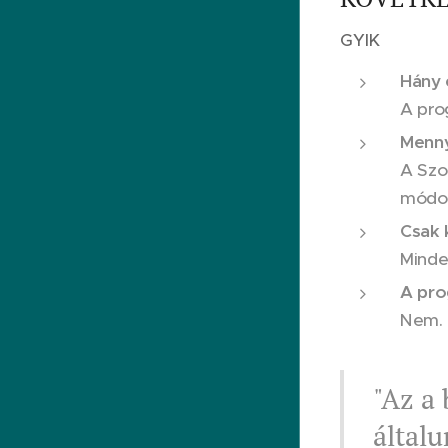
GYIK
Hány 
A pro
Menny
A Szo
módon
Csak 
Minden
A pro
Nem. 
"Az a
általu