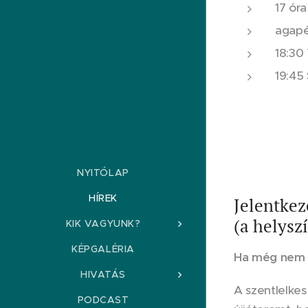
17 ór
agap
18:30
19:45
NYITÓLAP
HÍREK
Jelentkez
(a helysz
KIK VAGYUNK?
KÉPGALÉRIA
Ha még nem v
HIVATÁS
A szentlelkes
PODCAST