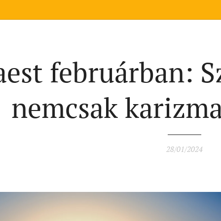
est februárban: Sz
nemcsak karizma
28/01/2024