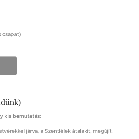
s csapat)
üldünk)
y kis bemutatás:
tvérekkel járva, a Szentlélek átalakít, megújít,