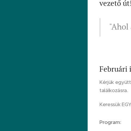
vezető út
"Ahol 
Februári 
Kérjük együtt
találkozásra.
Keressük EGY
Program: