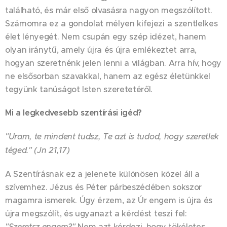
található, és már első olvasásra nagyon megszólított.
Számomra ez a gondolat mélyen kifejezi a szentlelkes
élet lényegét. Nem csupán egy szép idézet, hanem
olyan iránytű, amely újra és újra emlékeztet arra,
hogyan szeretnénk jelen lenni a világban. Arra hív, hogy
ne elsősorban szavakkal, hanem az egész életünkkel
tegyünk tanúságot Isten szeretetéről.
Mi a legkedvesebb szentírási igéd?
"Uram, te mindent tudsz, Te azt is tudod, hogy szeretlek
téged." (Jn 21,17)
A Szentírásnak ez a jelenete különösen közel áll a
szívemhez. Jézus és Péter párbeszédében sokszor
magamra ismerek. Úgy érzem, az Úr engem is újra és
újra megszólít, és ugyanazt a kérdést teszi fel:
"Szeretsz engem?"
Nem azt kérdezi, hogy tökéletes