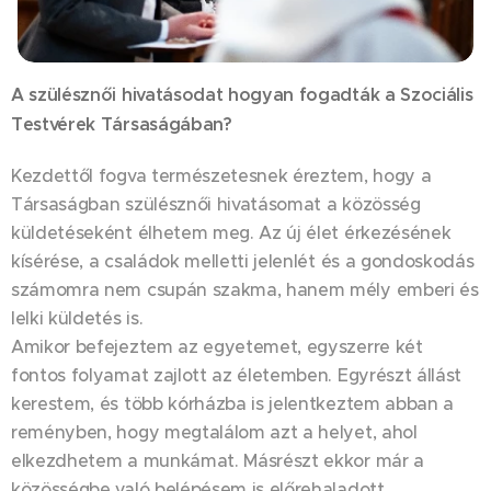
A szülésznői hivatásodat hogyan fogadták a Szociális
Testvérek Társaságában?
Kezdettől fogva természetesnek éreztem, hogy a
Társaságban szülésznői hivatásomat a közösség
küldetéseként élhetem meg. Az új élet érkezésének
kísérése, a családok melletti jelenlét és a gondoskodás
számomra nem csupán szakma, hanem mély emberi és
lelki küldetés is.
Amikor befejeztem az egyetemet, egyszerre két
fontos folyamat zajlott az életemben. Egyrészt állást
kerestem, és több kórházba is jelentkeztem abban a
reményben, hogy megtalálom azt a helyet, ahol
elkezdhetem a munkámat. Másrészt ekkor már a
közösségbe való belépésem is előrehaladott