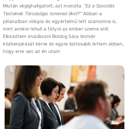
Miután végighallgatott, azt mondta:
"Ez a Szociális
Testvérek Társasága. Ismered őket?"
Abban a
pillanatban világos és egyértelmű lett számomra is,
mint amikor lehull a fátyol az ember szeme elől.
Elkezdtem imádkozni Boldog Sára testvér
közbenjárását kérve és egyre biztosabb lettem abban,
hogy erre van az én utam.