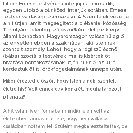
Liliom Emese testvérünk interjúja a harmadik,
egyben utolsó a pünkösdi interjúk sorában. Emese
testvér vajdasági származású. A Szentlélek vezette
a hit útján, amit megsegített a plébániai közösség
Topolyán. Jelenleg szülésznőként dolgozik egy
állami kórházban. Magyarországon valószínűleg ő
az egyetlen ebben a szakmában, aki Istennek
szentelt személy. Lehet, hogy a régi szülésznő
(bába) szociális testvérek imái is kísérték őt
hivatása bontakozásának útján. :) Erről az útról
kérdeztük őt is, örökfogadalmának ünnepe után.
Mikor érezted először, hogy Isten a neki szentelt
életre hív? Volt ennek egy konkrét, meghatározott
pillanata?
A hit valamilyen formában mindig jelen volt az
életemben, annak ellenére, hogy nem vallásos
családban nőttem fel. Szüleim megkereszteltettek, de