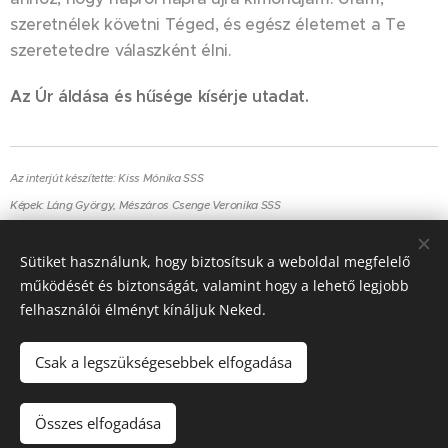
szeretnélek követni Téged, és egész életemet a Te
szeretetedre válaszként élni.
Az Úr áldása és hűsége kísérje utadat.
Az interjút készítette: Kiss Mónika SSS
Képek: Láng György, Mészáros Csenge Veronika SSS
Sütiket használunk, hogy biztosítsuk a weboldal megfelelő
Share
működését és biztonságát, valamint hogy a lehető legjobb
felhasználói élményt kínáljuk Neked.
Csak a legszükségesebbek elfogadása
© 2023-2026
Szociális Testvérek Társasága
| Minden jog fenntartva.
Összes elfogadása
Cookies