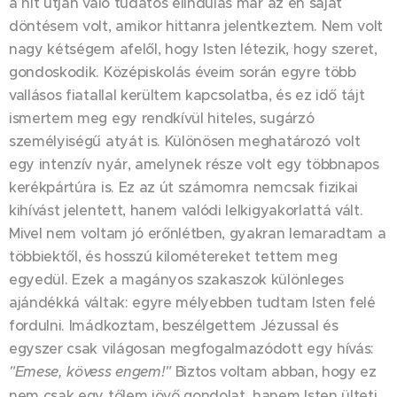
a hit útján való tudatos elindulás már az én saját
döntésem volt, amikor hittanra jelentkeztem. Nem volt
nagy kétségem afelől, hogy Isten létezik, hogy szeret,
gondoskodik. Középiskolás éveim során egyre több
vallásos fiatallal kerültem kapcsolatba, és ez idő tájt
ismertem meg egy rendkívül hiteles, sugárzó
személyiségű atyát is. Különösen meghatározó volt
egy intenzív nyár, amelynek része volt egy többnapos
kerékpártúra is. Ez az út számomra nemcsak fizikai
kihívást jelentett, hanem valódi lelkigyakorlattá vált.
Mivel nem voltam jó erőnlétben, gyakran lemaradtam a
többiektől, és hosszú kilométereket tettem meg
egyedül. Ezek a magányos szakaszok különleges
ajándékká váltak: egyre mélyebben tudtam Isten felé
fordulni. Imádkoztam, beszélgettem Jézussal és
egyszer csak világosan megfogalmazódott egy hívás:
"Emese, kövess engem!"
Biztos voltam abban, hogy ez
nem csak egy tőlem jövő gondolat, hanem Isten ülteti