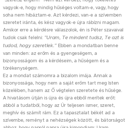
vagyok-e, hogy mindig hűséges voltam-e, vagy, hogy
soha nem hibáztam-e. Azt kérdezi, van-e a szívemben
szeretet iránta, és kész vagyok-e újra rábízni magam.
Amikor erre a kérdésre válaszolok, én is Péter szavaival
"Uram, Te mindent tudsz, Te azt is
tudok csak felelni:
tudod, hogy szeretlek."
Ebben a mondatban benne
van minden: az erőm és a gyengeségem, a
bizonyosságom és a kérdéseim, a hűségem és a
törékenységem.
Ez a mondat számomra a bizalom imája. Annak a
bizonyossága, hogy nem a saját erőm tart meg Isten
közelében, hanem az Ő végtelen szeretete és hűsége.
A hivatásom útján is újra és újra ebből merítek erőt:
abból a tudatból, hogy az Úr teljesen ismer, szeret,
meghív és számít rám. Ez a tapasztalat békét ad a
szívembe, reményt a nehézségek között, és bátorságot
ahhoz, hogy napról napra újra kimondjam: Uram,