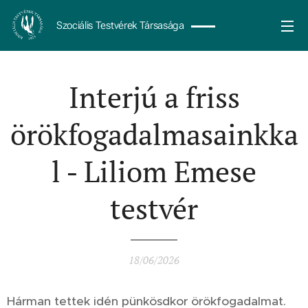
Szociális Testvérek Társasága
Interjú a friss
örökfogadalmasainkka
l - Liliom Emese
testvér
18/06/2026
Hárman tettek idén pünkösdkor örökfogadalmat.