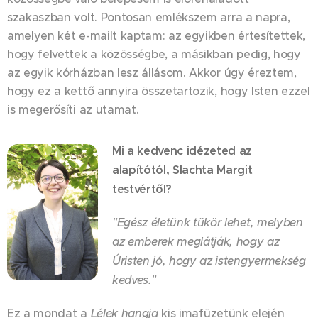
szakaszban volt. Pontosan emlékszem arra a napra,
amelyen két e-mailt kaptam: az egyikben értesítettek,
hogy felvettek a közösségbe, a másikban pedig, hogy
az egyik kórházban lesz állásom. Akkor úgy éreztem,
hogy ez a kettő annyira összetartozik, hogy Isten ezzel
is megerősíti az utamat.
Mi a kedvenc idézeted az
alapítótól, Slachta Margit
testvértől?
"Egész életünk tükör lehet, melyben
az emberek meglátják, hogy az
Úristen jó, hogy az istengyermekség
kedves."
Ez a mondat a
Lélek hangja
kis imafüzetünk elején