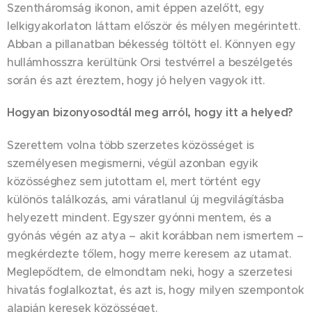
Szentháromság ikonon, amit éppen azelőtt, egy
lelkigyakorlaton láttam először és mélyen megérintett.
Abban a pillanatban békesség töltött el. Könnyen egy
hullámhosszra kerültünk Orsi testvérrel a beszélgetés
során és azt éreztem, hogy jó helyen vagyok itt.
Hogyan bizonyosodtál meg arról, hogy itt a helyed?
Szerettem volna több szerzetes közösséget is
személyesen megismerni, végül azonban egyik
közösséghez sem jutottam el, mert történt egy
különös találkozás, ami váratlanul új megvilágításba
helyezett mindent. Egyszer gyónni mentem, és a
gyónás végén az atya – akit korábban nem ismertem –
megkérdezte tőlem, hogy merre keresem az utamat.
Meglepődtem, de elmondtam neki, hogy a szerzetesi
hivatás foglalkoztat, és azt is, hogy milyen szempontok
alapján keresek közösséget.