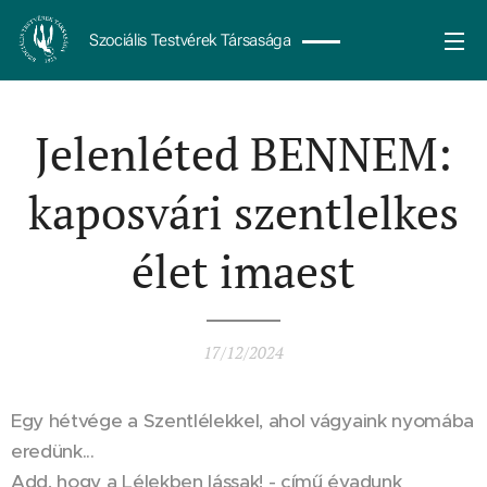
Szociális Testvérek Társasága
Jelenléted BENNEM:
kaposvári szentlelkes
élet imaest
17/12/2024
Egy hétvége a Szentlélekkel, ahol vágyaink nyomába
eredünk...
Add, hogy a Lélekben lássak! - című évadunk