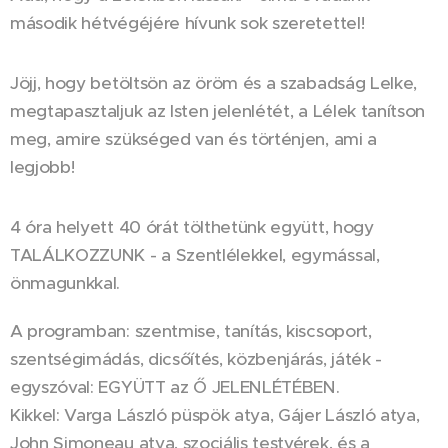
második hétvégéjére hívunk sok szeretettel!
Jöjj, hogy betöltsön az öröm és a szabadság Lelke,
megtapasztaljuk az Isten jelenlétét, a Lélek tanítson
meg, amire szükséged van és történjen, ami a
legjobb!
4 óra helyett 40 órát tölthetünk együtt, hogy
TALÁLKOZZUNK - a Szentlélekkel, egymással,
önmagunkkal.
A programban: szentmise, tanítás, kiscsoport,
szentségimádás, dicsőítés, közbenjárás, játék -
egyszóval: EGYÜTT az Ő JELENLÉTÉBEN.
Kikkel: Varga László püspök atya, Gájer László atya,
John Simoneau atya, szociális testvérek, és a