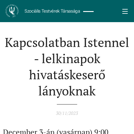
Szociális Testvérek Társasága
Kapcsolatban Istennel
- lelkinapok
hivatáskeserő
lányoknak
30/11/2023
December 3-án (vasárnap) 9:00