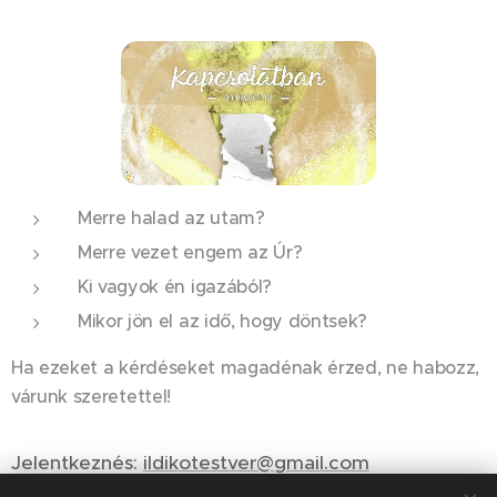
Merre halad az utam?
Merre vezet engem az Úr?
Ki vagyok én igazából?
Mikor jön el az idő, hogy döntsek?
Ha ezeket a kérdéseket magadénak érzed, ne habozz,
várunk szeretettel!
Jelentkeznés:
ildikotestver@gmail.com