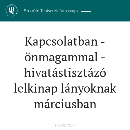
Szociális Testvérek Társasága
Kapcsolatban -
önmagammal -
hivatástisztázó
lelkinap lányoknak
márciusban
17/02/2024