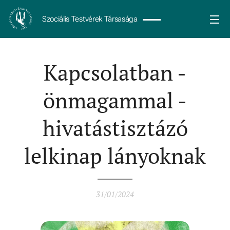
Szociális Testvérek Társasága
Kapcsolatban -
önmagammal -
hivatástisztázó
lelkinap lányoknak
31/01/2024