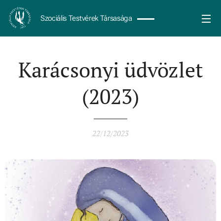
Szociális Testvérek Társasága
Karácsonyi üdvözlet
(2023)
22/12/2023