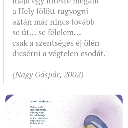
majd egy intésre megállt
a Hely fölött ragyogni
aztán már nincs tovább
se út... se félelem...
csak a szentséges éj ölén
dicsérni a végtelen csodát."
(Nagy Gáspár, 2002)