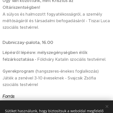
Úgy van közöttünk, mint Krisztus az
Oltáriszentségben!
A súlyos és halmozott fogyatékosságról, a személy
méltóságáról és társadalmi befogadásáról - Tiszai Luca
szociális testvérrel.
Dubniczay-palota, 16.00
Lépésről lépésre: mélyszegénységben élők
felzárkoztatása -
Földváry Katalin szociális testvérrel.
Gyerekprogram
(hangszeres-énekes foglalkozás)
Játék a zenével 3-10 éveseknek - Svajcsik Zsófia
szociális testvérrel
Forrás
Sütiket használunk, hogy biztosítsuk a weboldal megfelelő