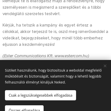
Reméljük te is ellátogatsz majd a rendezvényre, hogy
személyesen is megismerd a szereplőket és a többi
vendéglátó szerzetes testvért.
Kérjük, ha tetszik a kampány és egyet értesz a
célokkal, akkor terjeszd te is, oszd meg ismerőseiddel a
videókat, bejegyzéseket, hogy minél több emberhez
eljusson a kezdeményezés!
(Ester Communications Kft. www.estercom.hu)
Sütiket használunk, hogy biztosítsuk a weboldal megfelelő
Share
működését és biztonságát, valamint hogy a lehető legjobb
felhasználói élményt kínáljuk Neked.
Csak a legszükségesebbek elfogadása
© 2023-2026
Szociális Testvérek Társasága
| Minden jog fenntartva.
Összes elfogadása