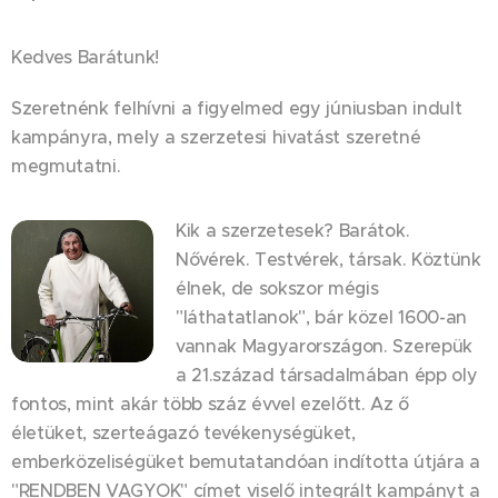
Kedves Barátunk!
Szeretnénk felhívni a figyelmed egy júniusban indult
kampányra, mely a szerzetesi hivatást szeretné
megmutatni.
Kik a szerzetesek? Barátok.
Nővérek. Testvérek, társak. Köztünk
élnek, de sokszor mégis
"láthatatlanok", bár közel 1600-an
vannak Magyarországon. Szerepük
a 21.század társadalmában épp oly
fontos, mint akár több száz évvel ezelőtt. Az ő
életüket, szerteágazó tevékenységüket,
emberközeliségüket bemutatandóan indította útjára a
"RENDBEN VAGYOK" címet viselő integrált kampányt a