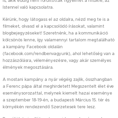
is, akik eddig nem fordítottak figyelmet a hitükre, az
Istennel való kapcsolatra.
Kérünk, hogy látogass el az oldalra, nézd meg te is a
filmeket, olvasd el a kapcsolódó írásokat, valamint
blogbejegyzéseket! Szeretnénk, ha a kommunikáció
kölcsönös lenne, így valamennyi tartalom megtalálható
a kampány Facebook oldalán
(facebook.com/rendbenvagyunk), ahol lehetőség van a
hozzászólásra, véleményezésre, vagy akár személyes
élmények megosztására.
A mostani kampány a nyár végéig zajlik, összhangban
a Ferenc pápa által meghirdetett Megszentelt élet éve
eseménysorozattal, melynek kiemelt hazai eseménye
a szeptember 18-19-én, a budapesti Március 15. tér és
környékén rendezendő Szerzetesek tere lesz.