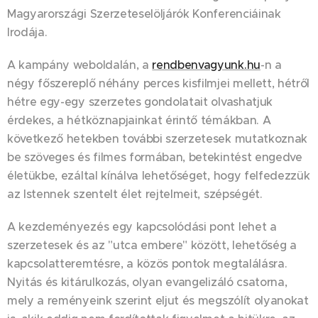
Magyarországi Szerzeteselöljárók Konferenciáinak
Irodája.
A kampány weboldalán, a
rendbenvagyunk.hu
-n a
négy főszereplő néhány perces kisfilmjei mellett, hétről
hétre egy-egy szerzetes gondolatait olvashatjuk
érdekes, a hétköznapjainkat érintő témákban. A
következő hetekben további szerzetesek mutatkoznak
be szöveges és filmes formában, betekintést engedve
életükbe, ezáltal kínálva lehetőséget, hogy felfedezzük
az Istennek szentelt élet rejtelmeit, szépségét.
A kezdeményezés egy kapcsolódási pont lehet a
szerzetesek és az "utca embere" között, lehetőség a
kapcsolatteremtésre, a közös pontok megtalálásra.
Nyitás és kitárulkozás, olyan evangelizáló csatorna,
mely a reményeink szerint eljut és megszólít olyanokat