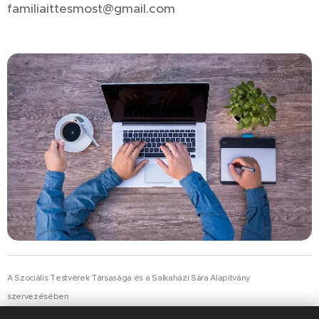
familiaittesmost@gmail.com
A Szociális Testvérek Társasága és a Salkaházi Sára Alapítvány
szervezésében