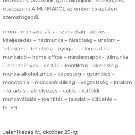
nevessünk, olvassunk, gondolkodjunk, tépelődjünk,
osztozzunk A MUNKÁRÓL az ember és az Isten
szemszögéből.
öröm - munkavállalás – szabadság –kiégés –
kiteljesedés – házimunka – fáradtság – unalom –
teljesítés – tehetség – nyugdíj – elbocsátás –
munkaidő – home office – mindennapok - túlmunka
– eredmények – család – konfliktus –sikeresség –
munka-alkoholizmus – képesség – gyümölcs –
monotónia – munkanélküliség – végzettség – jutalom
– kitartás – áthelyezés – célok – külföldi
munkavállalás – identitás – feladat – küldetés –
ISTEN
Jelentkezés itt, október 29-ig: