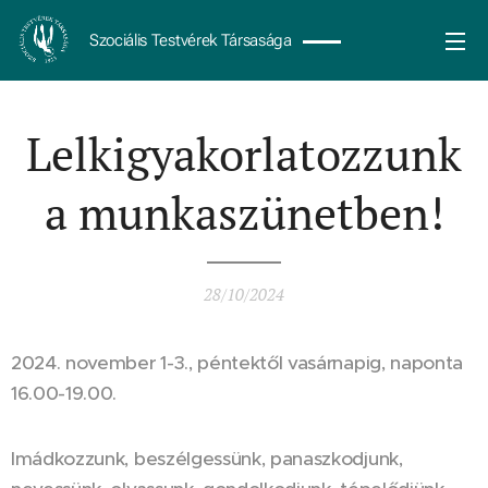
Szociális Testvérek Társasága
Lelkigyakorlatozzunk
a munkaszünetben!
28/10/2024
2024. november 1-3., péntektől vasárnapig, naponta
16.00-19.00.
Imádkozzunk, beszélgessünk, panaszkodjunk,