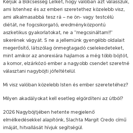
Kérjük a Bölcsesség Lelkét, hogy valóban azt válasszuk,
ami Istenhez és az emberi szeretethez közelebb visz,
ami alkalmasabbá tesz rá – ne ön- vagy testcélú
diétát, ne fogcsikorgató, eredményközpontú
aszketikus gyakorlatokat, ne a "megcsináltam!!"
sikerének vágyát. S ne a jellemünk gyengébb oldalait
megerősítő, látszólag önmegtagadó cselekedeteket,
mint amikor az anorexiára hajlamos a még több böjtöt,
a komor, elzárkózó ember a nagyobb csendet szeretné
választani nagyböjti jófeltételül.
Mi visz valóban közelebb Isten és ember szeretetéhez?
Milyen akadályokat kell esetleg elgördíteni az útból?
2026 Nagyböjtjében hetente megjelenő
elmélkedésekkel alapítónk, Slachta Margit Credo című
imáját, hitvallását hívjuk segítségül.