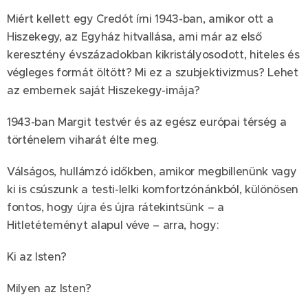
Miért kellett egy Credót írni 1943-ban, amikor ott a
Hiszekegy, az Egyház hitvallása, ami már az első
keresztény évszázadokban kikristályosodott, hiteles és
végleges formát öltött? Mi ez a szubjektivizmus? Lehet
az embernek saját Hiszekegy-imája?
1943-ban Margit testvér és az egész európai térség a
történelem viharát élte meg.
Válságos, hullámzó időkben, amikor megbillenünk vagy
ki is csúszunk a testi-lelki komfortzónánkból, különösen
fontos, hogy újra és újra rátekintsünk – a
Hitletéteményt alapul véve – arra, hogy:
Ki az Isten?
Milyen az Isten?