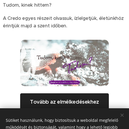
Tudom, kinek hittem?
A Credo egyes részeit olvassuk, ízlelgetjük, életünkhöz
érintjük majd a szent időben.
Tovább az elmélkedésekhez
Sütiket használunk, hogy biztosítsuk a weboldal megfelelő
Share
működését és biztonságát, valamint hogy a lehető legjobb