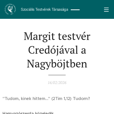
Szociális Testvérek Társasága
Margit testvér
Credójával a
Nagyböjtben
16/02/2026
Tudom?
"Tudom, kinek hittem…" (2Tim 1,12)
Hamvazószerda közeledik.