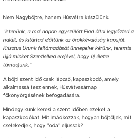
Nem Nagyböjtre, hanem Húsvétra készülünk.
"Istenünk, a mai napon egyszülött Fiad által legyőzted a
halált, és kitártad előttünk az örökkévalóság kapuját.
Krisztus Urunk feltámadását ünnepelve kérünk, teremts
újjá minket Szentlelked erejével, hogy új életre
támadjunk."
A böjti szent idő csak lépcső, kapaszkodó, amely
alkalmassá tesz ennek, Húsvétvasárnap
főkönyörgésének befogadására.
Mindegyikünk keresi a szent időben ezeket a
kapaszkodókat. Mit imádkozzak, hogyan böjtöljek, mit
cselekedjek, hogy "oda" eljussak?