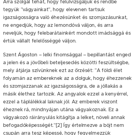
Arra szolgál tehát, hogy felülvizsgáljuk és rendbe
tegyük "vágyainkat", hogy elevenen tartsuk
igazságosságra való éhezésünket és szomjazásunkat,
ne engedjük, hogy az lemondóvá váljon, és arra
neveljük, hogy felebarátainkért mondott imádsággá és
értük vállalt felelősséggé váljon.
Szent Ágoston – lelki finomsággal – bepillantást enged
a jelen és a jövőbeli beteljesedés közötti feszültségbe,
mely átjárja szívünknek ezt az őrzését: "A földi élet
folyamán az embereknek az a dolguk, hogy éhezzenek
és szomjazzanak az igazságosságra, de a jóllakás a
másik élethez tartozik. Az angyalok ezzel a kenyérrel,
ezzel a táplálékkal laknak jól. Az emberek viszont
éheznek rá, mindnyájan utána vágyakoznak. Ez a
vágyakozó ráirányulás kitágítja a lelket, növeli annak
befogadóképességét."[2] Így értelmezve a böjt nem
csupán arra tesz képessé, hogy fegyelmezzük