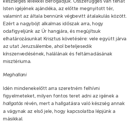
készséges lélekkel befogadjuk. Összefüggés van tehát
Isten igéjének ajándéka, az előtte megnyitott tér,
valamint az általa bennünk végbevitt átalakulás között.
Ezért a nagyböjt alkalmas időszak arra, hogy
odafigyeljünk az Úr hangjára, és megújítsuk
elhatározásunkat Krisztus követésére: vele együtt járva
az utat Jeruzsálembe, ahol beteljesedik
kínszenvedésének, halálának és feltámadásának
misztériuma.
Meghallani
Idén mindenekelőtt arra szeretném felhívni
figyelmeteket, milyen fontos teret adni az igének a
hallgatás
révén, mert a hallgatásra való készség annak
a vágynak az első jele, hogy kapcsolatba lépjünk a
másikkal.