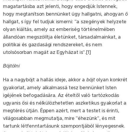
magatartásba azt jelenti, hogy engedjük Istennek,
hogy megtanítson bennünket úgy hallgatni, ahogyan ő
hallgat, s így fel tudjuk ismerni: "a szegények helyzete
olyan kiáltás, amely az emberiség történelmében
állandóan megszólítja életünket, társadalmainkat, a
politikai és gazdasági rendszereket, és nem
utolsósorban magát az Egyházat is".[1]
Böjtölni
Ha a nagyböjt a hallás ideje, akkor a
böjt
olyan konkrét
gyakorlat, amely alkalmassá tesz bennünket Isten
igéjének befogadására. Az ételtől való tartózkodás
ugyanis ősi és nélkülözhetetlen aszketikus gyakorlat a
megtérés útján. Éppen azért, mert a testet is érinti,
világosabban megmutatja, mire "éhezünk", és mit
tartunk létfenntartásunk szempontjából lényegesnek.