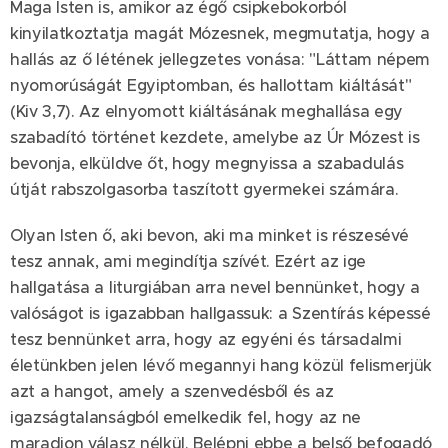
Maga Isten is, amikor az égő csipkebokorból
kinyilatkoztatja magát Mózesnek, megmutatja, hogy a
hallás az ő létének jellegzetes vonása: "Láttam népem
nyomorúságát Egyiptomban, és hallottam kiáltását"
(Kiv 3,7). Az elnyomott kiáltásának meghallása egy
szabadító történet kezdete, amelybe az Úr Mózest is
bevonja, elküldve őt, hogy megnyissa a szabadulás
útját rabszolgasorba taszított gyermekei számára.
Olyan Isten ő, aki bevon, aki ma minket is részesévé
tesz annak, ami megindítja szívét. Ezért az ige
hallgatása a liturgiában arra nevel bennünket, hogy a
valóságot is igazabban hallgassuk: a Szentírás képessé
tesz bennünket arra, hogy az egyéni és társadalmi
életünkben jelen lévő megannyi hang közül felismerjük
azt a hangot, amely a szenvedésből és az
igazságtalanságból emelkedik fel, hogy az ne
maradjon válasz nélkül. Belépni ebbe a belső befogadó