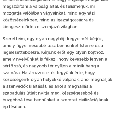
megszólítani a valóság által, és felismerjük, mi
mozgatja valójában vágyainkat, mind egyházi
közösségeinkben, mind az igazságosságra és
kiengesztelődésre szomjazó világban.
Szeretteim, egy olyan nagyböjt kegyelmét kérjük,
amely figyelmesebbé tesz bennünket Istenre és a
legelesettebbekre. Kérjünk erőt egy olyan böjthöz,
amely nyelvünket is fékezi, hogy kevesebb legyen a
sértő szó, és nagyobb tér nyíljon a másik hangja
számára. Határozzuk el és tegyünk érte, hogy
közösségeink olyan helyekké váljanak, ahol meghallják
a szenvedők kiáltását, és ahol a meghallás a
szabadulás útjait nyitja meg, készségesebbé és
buzgóbbá téve bennünket a szeretet civilizációjának
építésében.