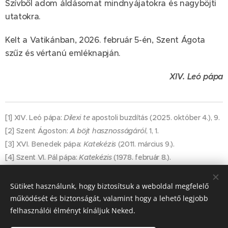
Szívből adom áldásomat mindnyájatokra és nagyböjti
utatokra.
Kelt a Vatikánban, 2026. február 5-én, Szent Ágota
szűz és vértanú emléknapján.
XIV. Leó pápa
[1] XIV. Leó pápa:
Dilexi te
apostoli buzdítás (2025. október 4.), 9.
[2] Szent Ágoston:
A böjt hasznosságáról
, 1, 1.
[3] XVI. Benedek pápa:
Katekézis
(2011. március 9.).
[4] Szent VI. Pál pápa:
Katekézis
(1978. február 8.).
Sütiket használunk, hogy biztosítsuk a weboldal megfelelő
Share
működését és biztonságát, valamint hogy a lehető legjobb
felhasználói élményt kínáljuk Neked.