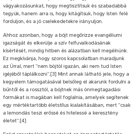
vágyakozásunkat, hogy megtisztítsuk és szabadabbá
tegyük, hanem arra is, hogy kitágítsuk, hogy Isten felé
forduljon, és a jó cselekedetekre irányuljon.
Ahhoz azonban, hogy a böjt megőrizze evangéliumi
igazságát és elkerülje a szív felfuvalkodásának
kísértését, mindig hitben és alázatban kell megélnünk.
Ez megkívánja, hogy szoros kapcsolatban maradjunk
az Úrral, mert "nem böjtöl igazán, aki nem tud Isten
igéjéből táplálkozni".[3] Mint annak látható jele, hogy a
kegyelem támogatásával belsőleg el akarunk fordulni a
bűntől és a rossztól, a böjtnek más önmegtagadási
formákat is magában kell foglalnia, amelyek segítenek
egy mértéktartóbb életstílus kialakításában, mert "csak
a lemondás teszi erőssé és hitelessé a keresztény
életet".[4]