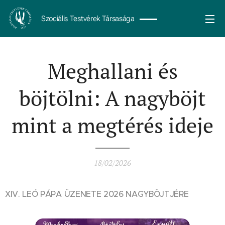
Szociális Testvérek Társasága
Meghallani és
böjtölni: A nagyböjt
mint a megtérés ideje
18/02/2026
XIV. LEÓ PÁPA ÜZENETE 2026 NAGYBÖJTJÉRE