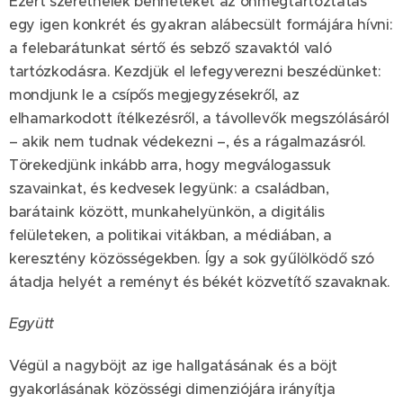
Ezért szeretnélek benneteket az önmegtartóztatás
egy igen konkrét és gyakran alábecsült formájára hívni:
a felebarátunkat sértő és sebző szavaktól való
tartózkodásra. Kezdjük el lefegyverezni beszédünket:
mondjunk le a csípős megjegyzésekről, az
elhamarkodott ítélkezésről, a távollevők megszólásáról
– akik nem tudnak védekezni –, és a rágalmazásról.
Törekedjünk inkább arra, hogy megválogassuk
szavainkat, és kedvesek legyünk: a családban,
barátaink között, munkahelyünkön, a digitális
felületeken, a politikai vitákban, a médiában, a
keresztény közösségekben. Így a sok gyűlölködő szó
átadja helyét a reményt és békét közvetítő szavaknak.
Együtt
Végül a nagyböjt az ige hallgatásának és a böjt
gyakorlásának közösségi dimenziójára irányítja