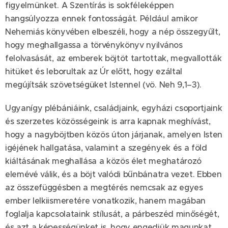
figyelmünket. A Szentírás is sokféleképpen
hangsúlyozza ennek fontosságát. Például amikor
Nehemiás könyvében elbeszéli, hogy a nép összegyűlt,
hogy meghallgassa a törvénykönyv nyilvános
felolvasását, az emberek böjtöt tartottak, megvallották
hitüket és leborultak az Úr előtt, hogy ezáltal
megújítsák szövetségüket Istennel (vö. Neh 9,1–3).
Ugyanígy plébániáink, családjaink, egyházi csoportjaink
és szerzetes közösségeink is arra kapnak meghívást,
hogy a nagyböjtben közös úton járjanak, amelyen Isten
igéjének hallgatása, valamint a szegények és a föld
kiáltásának meghallása a közös élet meghatározó
elemévé válik, és a böjt valódi bűnbánatra vezet. Ebben
az összefüggésben a megtérés nemcsak az egyes
ember lelkiismeretére vonatkozik, hanem magában
foglalja kapcsolataink stílusát, a párbeszéd minőségét,
és azt a képességünket is, hogy engedjük magunkat