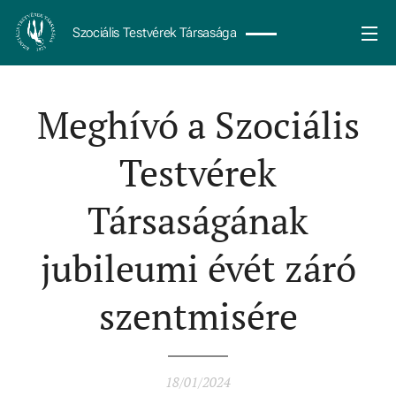
Szociális Testvérek Társasága
Meghívó a Szociális
Testvérek
Társaságának
jubileumi évét záró
szentmisére
18/01/2024