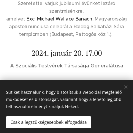
Szeretettel várjuk jubileumi évünket lezáró
szentmisénkre,
amelyet
Exc. Michael Wallace Banach
, Magyarország
apostoli nunciusa celebrál a Boldog Salkaházi Sára
templomban (Budapest, Pattogós köz 1.).
2024. január 20. 17.00
A Szociális Testvérek Társasága Generalátusa
Sütiket használunk, hogy biztosítsuk a weboldal megfelelő
Share
működését és biztonságát, valamint hogy a lehető legjobb
felhasználói élményt kínáljuk Neked.
Csak a legszükségesebbek elfogadása
© 2023-2026
Szociális Testvérek Társasága