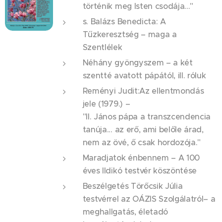
történik meg Isten csodája..."
s. Balázs Benedicta: A
Tűzkeresztség – maga a
Szentlélek
Néhány gyöngyszem – a két
szentté avatott pápától, ill. róluk
Reményi Judit:Az ellentmondás
jele (1979.) –
"II. János pápa a transzcendencia
tanúja... az erő, ami belőle árad,
nem az övé, ő csak hordozója."
Maradjatok énbennem – A 100
éves Ildikó testvér köszöntése
Beszélgetés Törőcsik Júlia
testvérrel az OÁZIS Szolgálatról– a
meghallgatás, életadó