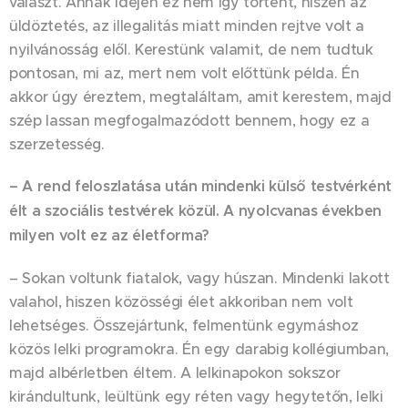
választ. Annak idején ez nem így történt, hiszen az
üldöztetés, az illegalitás miatt minden rejtve volt a
nyilvánosság elől. Kerestünk valamit, de nem tudtuk
pontosan, mi az, mert nem volt előttünk példa. Én
akkor úgy éreztem, megtaláltam, amit kerestem, majd
szép lassan megfogalmazódott bennem, hogy ez a
szerzetesség.
– A rend feloszlatása után mindenki külső testvérként
élt a szociális testvérek közül. A nyolcvanas években
milyen volt ez az életforma?
– Sokan voltunk fiatalok, vagy húszan. Mindenki lakott
valahol, hiszen közösségi élet akkoriban nem volt
lehetséges. Összejártunk, felmentünk egymáshoz
közös lelki programokra. Én egy darabig kollégiumban,
majd albérletben éltem. A lelkinapokon sokszor
kirándultunk, leültünk egy réten vagy hegytetőn, lelki