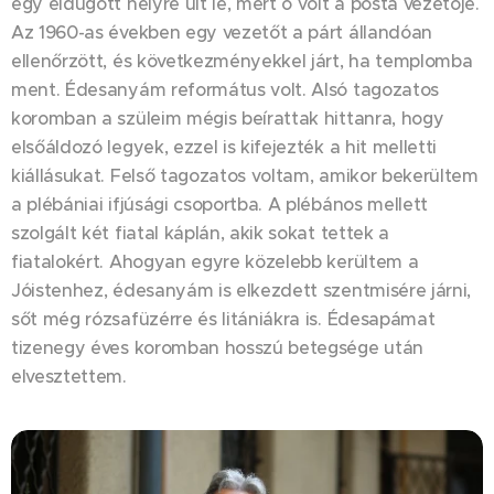
egy eldugott helyre ült le, mert ő volt a posta vezetője.
Az 1960-as években egy vezetőt a párt állandóan
ellenőrzött, és következményekkel járt, ha templomba
ment. Édesanyám református volt. Alsó tagozatos
koromban a szüleim mégis beírattak hittanra, hogy
elsőáldozó legyek, ezzel is kifejezték a hit melletti
kiállásukat. Felső tagozatos voltam, amikor bekerültem
a plébániai ifjúsági csoportba. A plébános mellett
szolgált két fiatal káplán, akik sokat tettek a
fiatalokért. Ahogyan egyre közelebb kerültem a
Jóistenhez, édesanyám is elkezdett szentmisére járni,
sőt még rózsafüzérre és litániákra is. Édesapámat
tizenegy éves koromban hosszú betegsége után
elvesztettem.