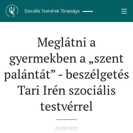
Szociális Testvérek Társasága
Meglátni a
gyermekben a „szent
palántát” - beszélgetés
Tari Irén szociális
testvérrel
01/09/2023