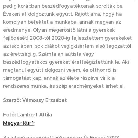
pedig korábban beszédfogyatékosnak sorolták be.
Éveken át dolgoztunk együtt. Rájött arra, hogy ha
komolyan befektet a munkába, annak megvan az
eredménye. Olyan megerősítő látni a gyerekek
fejlődését! 2008-tól 2020-ig fejlesztettem gyerekeket
az iskolában, sok diákot végigkísértem alsó tagozattól
az érettségiig. Számtalan autista vagy
beszédfogyatékos gyereket érettségiztettünk le. Aki
megtanul együtt dolgozni velem, és otthonról is
támogatást kap, annak az élete részévé válik a
rendszeres munka, és szép eredményeket érhet el.
Szerző: Vámossy Erzsébet
Fotó: Lambert Attila
Magyar Kurír
Az interjú nyomtatott változata az
Új Ember
2023.