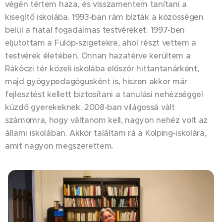
végén tértem haza, és visszamentem tanítani a
kisegítő iskolába. 1993-ban rám bízták a közösségen
belül a fiatal fogadalmas testvéreket. 1997-ben
eljutottam a Fülöp-szigetekre, ahol részt vettem a
testvérek életében. Onnan hazatérve kerültem a
Rákóczi tér közeli iskolába először hittantanárként,
majd gyógypedagógusként is, hiszen akkor már
fejlesztést kellett biztosítani a tanulási nehézséggel
küzdő gyerekeknek. 2008-ban világossá vált
számomra, hogy váltanom kell, nagyon nehéz volt az
állami iskolában. Akkor találtam rá a Kolping-iskolára,
amit nagyon megszerettem.