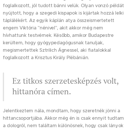
foglalkozott, jól tudott bánni velük. Olyan vonzó példát
nyújtott, hogy a szegedi kispapok is kijártak hozzá lelki
táplálékért. Az egyik káplán atya összeismertetett
engem Viktória "nénivel", akit akkor még nem
hívhattunk testvérnek. Később, amikor Budapestre
kerültem, hogy gyógypedagógusnak tanuljak,
megismertettek Sztrilich Ágnessel, aki fiatalokkal
foglalkozott a Krisztus Király Plébánián.
Ez titkos szerzetesképzés volt,
hittanóra címen.
Jelentkeztem nála, mondtam, hogy szeretnék jönni a
hittancsoportjába. Akkor még én is csak ennyit tudtam
a dologról, nem találtam különösnek, hogy csak lányok