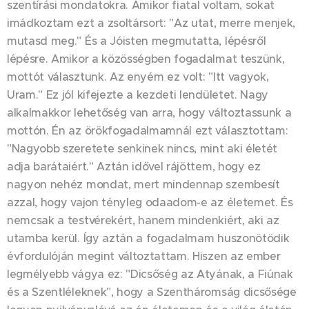
szentírási mondatokra. Amikor fiatal voltam, sokat
imádkoztam ezt a zsoltársort: "Az utat, merre menjek,
mutasd meg." És a Jóisten megmutatta, lépésről
lépésre. Amikor a közösségben fogadalmat teszünk,
mottót választunk. Az enyém ez volt: "Itt vagyok,
Uram." Ez jól kifejezte a kezdeti lendületet. Nagy
alkalmakkor lehetőség van arra, hogy változtassunk a
mottón. Én az örökfogadalmamnál ezt választottam:
"Nagyobb szeretete senkinek nincs, mint aki életét
adja barátaiért." Aztán idővel rájöttem, hogy ez
nagyon nehéz mondat, mert mindennap szembesít
azzal, hogy vajon tényleg odaadom-e az életemet. És
nemcsak a testvérekért, hanem mindenkiért, aki az
utamba kerül. Így aztán a fogadalmam huszonötödik
évfordulóján megint változtattam. Hiszen az ember
legmélyebb vágya ez: "Dicsőség az Atyának, a Fiúnak
és a Szentléleknek", hogy a Szentháromság dicsősége