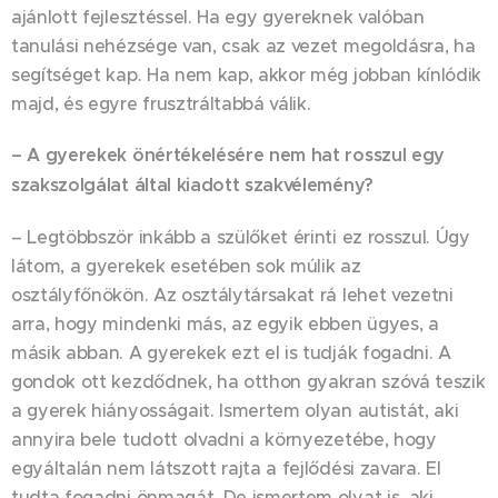
ajánlott fejlesztéssel. Ha egy gyereknek valóban
tanulási nehézsége van, csak az vezet megoldásra, ha
segítséget kap. Ha nem kap, akkor még jobban kínlódik
majd, és egyre frusztráltabbá válik.
– A gyerekek önértékelésére nem hat rosszul egy
szakszolgálat által kiadott szakvélemény?
– Legtöbbször inkább a szülőket érinti ez rosszul. Úgy
látom, a gyerekek esetében sok múlik az
osztályfőnökön. Az osztálytársakat rá lehet vezetni
arra, hogy mindenki más, az egyik ebben ügyes, a
másik abban. A gyerekek ezt el is tudják fogadni. A
gondok ott kezdődnek, ha otthon gyakran szóvá teszik
a gyerek hiányosságait. Ismertem olyan autistát, aki
annyira bele tudott olvadni a környezetébe, hogy
egyáltalán nem látszott rajta a fejlődési zavara. El
tudta fogadni önmagát. De ismertem olyat is, aki