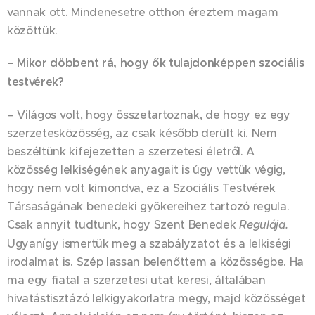
vannak ott. Mindenesetre otthon éreztem magam
közöttük.
– Mikor döbbent rá, hogy ők tulajdonképpen szociális
testvérek?
– Világos volt, hogy összetartoznak, de hogy ez egy
szerzetesközösség, az csak később derült ki. Nem
beszéltünk kifejezetten a szerzetesi életről. A
közösség lelkiségének anyagait is úgy vettük végig,
hogy nem volt kimondva, ez a Szociális Testvérek
Társaságának benedeki gyökereihez tartozó regula.
Csak annyit tudtunk, hogy Szent Benedek
Regulája.
Ugyanígy ismertük meg a szabályzatot és a lelkiségi
irodalmat is. Szép lassan belenőttem a közösségbe. Ha
ma egy fiatal a szerzetesi utat keresi, általában
hivatástisztázó lelkigyakorlatra megy, majd közösséget