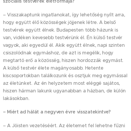
szociális testvérek életformája?
– Visszakaptunk ingatlanokat, így lehetőség nyílt arra,
hogy együtt élő közösségek jöjjenek létre. A belső
testvérek együtt élnek. Budapesten több házunk is
van, vidéken kevesebb testvérünk él. Én külső testvér
vagyok, aki egyedül él. Akik együtt élnek, napi szinten
csiszolódnak egymáshoz, de azt is megélik, hogy
megtartó erő a közösség, hiszen hordozzák egymást.
A külső testvér élete magányosabb. Hetente
kiscsoportokban találkozunk és osztjuk meg egymással
az életünket. Az én helyzetem most eléggé sajátos,
hiszen hárman lakunk ugyanabban a házban, de külön
lakásokban.
– Miért ad hálát a negyven évre visszatekintve?
– A Jóisten vezetéséért. Az életemet fel lehetne fűzni