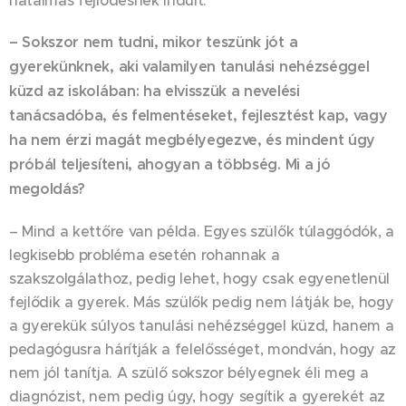
hatalmas fejlődésnek indult.
– Sokszor nem tudni, mikor teszünk jót a
gyerekünknek, aki valamilyen tanulási nehézséggel
küzd az iskolában: ha elvisszük a nevelési
tanácsadóba, és felmentéseket, fejlesztést kap, vagy
ha nem érzi magát megbélyegezve, és mindent úgy
próbál teljesíteni, ahogyan a többség. Mi a jó
megoldás?
– Mind a kettőre van példa. Egyes szülők túlaggódók, a
legkisebb probléma esetén rohannak a
szakszolgálathoz, pedig lehet, hogy csak egyenetlenül
fejlődik a gyerek. Más szülők pedig nem látják be, hogy
a gyerekük súlyos tanulási nehézséggel küzd, hanem a
pedagógusra hárítják a felelősséget, mondván, hogy az
nem jól tanítja. A szülő sokszor bélyegnek éli meg a
diagnózist, nem pedig úgy, hogy segítik a gyerekét az