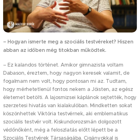
– Hogyan ismerte meg a szociális testvéreket? Hiszen
abban az időben még titokban működtek.
– Ez kalandos történet. Amikor gimnazista voltam
Dabason, éreztem, hogy nagyon keresek valamit, de
fogalmam nem volt, hogy pontosan mi az. Tudtam,
hogy mérhetetlenül fontos nekem a Jóisten, az egész
életemet betölti. A lajosmizsei káplánok sejtették, hogy
szerzetesi hivatás van kialakulóban. Mindketten sokat
köszönhettek Viktória testvérnek, aki emblematikus
szociális testvér volt. Kiskundorozsmán dolgozott
védőnőként, még a feloszlatás előtt lépett be a
Szociális Testvérek Társaságába. Cigányokkal is