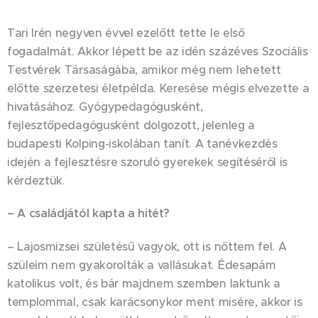
Tari Irén negyven évvel ezelőtt tette le első
fogadalmát. Akkor lépett be az idén százéves Szociális
Testvérek Társaságába, amikor még nem lehetett
előtte szerzetesi életpélda. Keresése mégis elvezette a
hivatásához. Gyógypedagógusként,
fejlesztőpedagógusként dolgozott, jelenleg a
budapesti Kolping-iskolában tanít. A tanévkezdés
idején a fejlesztésre szoruló gyerekek segítéséről is
kérdeztük.
– A családjától kapta a hitét?
– Lajosmizsei születésű vagyok, ott is nőttem fel. A
szüleim nem gyakorolták a vallásukat. Édesapám
katolikus volt, és bár majdnem szemben laktunk a
templommal, csak karácsonykor ment misére, akkor is