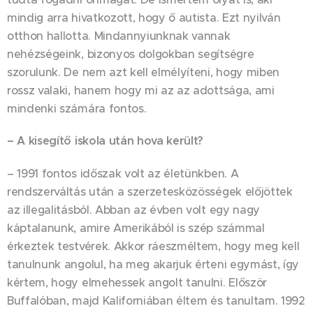
mindig arra hivatkozott, hogy ő autista. Ezt nyilván
otthon hallotta. Mindannyiunknak vannak
nehézségeink, bizonyos dolgokban segítségre
szorulunk. De nem azt kell elmélyíteni, hogy miben
rossz valaki, hanem hogy mi az az adottsága, ami
mindenki számára fontos.
– A kisegítő iskola után hova került?
– 1991 fontos időszak volt az életünkben. A
rendszerváltás után a szerzetesközösségek előjöttek
az illegalitásból. Abban az évben volt egy nagy
káptalanunk, amire Amerikából is szép számmal
érkeztek testvérek. Akkor ráeszméltem, hogy meg kell
tanulnunk angolul, ha meg akarjuk érteni egymást, így
kértem, hogy elmehessek angolt tanulni. Először
Buffalóban, majd Kaliforniában éltem és tanultam. 1992