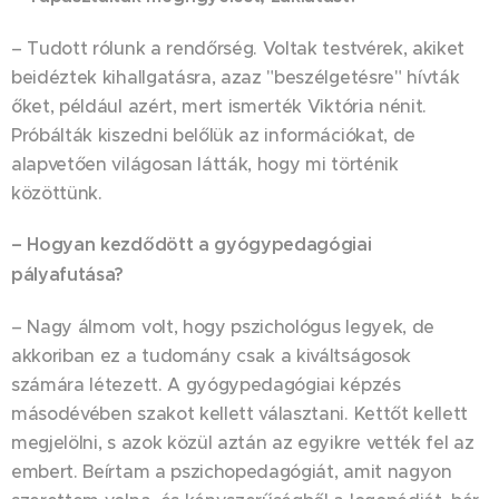
– Tudott rólunk a rendőrség. Voltak testvérek, akiket
beidéztek kihallgatásra, azaz "beszélgetésre" hívták
őket, például azért, mert ismerték Viktória nénit.
Próbálták kiszedni belőlük az információkat, de
alapvetően világosan látták, hogy mi történik
közöttünk.
– Hogyan kezdődött a gyógypedagógiai
pályafutása?
– Nagy álmom volt, hogy pszichológus legyek, de
akkoriban ez a tudomány csak a kiváltságosok
számára létezett. A gyógypedagógiai képzés
másodévében szakot kellett választani. Kettőt kellett
megjelölni, s azok közül aztán az egyikre vették fel az
embert. Beírtam a pszichopedagógiát, amit nagyon