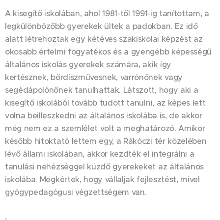
A kisegítő iskolában, ahol 1981-től 1991-ig tanítottam, a
legkülönbözőbb gyerekek ültek a padokban. Ez idő
alatt létrehoztak egy kétéves szakiskolai képzést az
okosabb értelmi fogyatékos és a gyengébb képességű
általános iskolás gyerekek számára, akik így
kertésznek, bőrdíszművesnek, varrónőnek vagy
segédápolónőnek tanulhattak. Látszott, hogy aki a
kisegítő iskolából tovább tudott tanulni, az képes lett
volna beilleszkedni az általános iskolába is, de akkor
még nem ez a szemlélet volt a meghatározó. Amikor
később hitoktató lettem egy, a Rákóczi tér közelében
lévő állami iskolában, akkor kezdték el integrálni a
tanulási nehézséggel küzdő gyerekeket az általános
iskolába. Megkértek, hogy vállaljak fejlesztést, mivel
gyógypedagógusi végzettségem van.