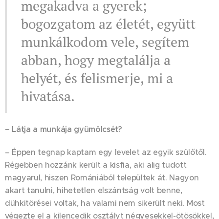
megakadva a gyerek;
bogozgatom az életét, együtt
munkálkodom vele, segítem
abban, hogy megtalálja a
helyét, és felismerje, mi a
hivatása.
– Látja a munkája gyümölcsét?
– Éppen tegnap kaptam egy levelet az egyik szülőtől.
Régebben hozzánk került a kisfia, aki alig tudott
magyarul, hiszen Romániából települtek át. Nagyon
akart tanulni, hihetetlen elszántság volt benne,
dühkitörései voltak, ha valami nem sikerült neki. Most
végezte el a kilencedik osztályt négyesekkel-ötösökkel,