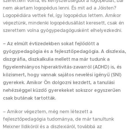
szerettem volna, és kényszerűségből a logopédiát, bár
nem akartam logopédus lenni. És mit ad a Jóisten?
Logopédiára vettek fel, így logopédus lettem. Amikor
végeztünk, mindenki logopédusállást keresett, csak én
szerettem volna gyógypedagógusként elhelyezkedni.
– Az elmúlt évtizedekben sokat fejlődött a
gyógypedagógia és a fejlesztőpedagógia. A diszlexia,
diszgráfia, diszkalkulia mellett ma már tudunk a
figyelemhiányos hiperaktivitás-zavarról (ADHD) is, és
közismert, hogy vannak sajátos nevelési igényű (SNI)
gyerekek. Amikor Ön dolgozni kezdett, a tanulási
nehézséggel küzdő gyerekeket sokszor egyszerűen
csak butának tartották.
– Amikor végeztem, még nem létezett a
fejlesztőpedagógia tudománya, de már tanultunk
Meixner Ildikóról és a diszlexiáról, továbbá az