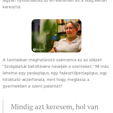
legyen nyilvánvalóvá az én életemen és a világ életén
keresztül.
A tanításban meghatározó számomra ez az idézet:
"Szolgálatuk betöltésére neveljék a szenteket." Mi más
lehetne egy pedagógus, egy fejlesztőpedagógus, egy
hitoktató vezérfonala, mint hogy meglássa a
gyermekben a szent palántát?
Mindig azt keresem, hol van