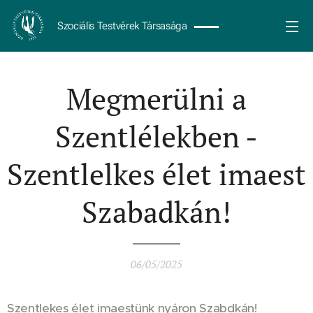
Szociális Testvérek Társasága
Megmerülni a
Szentlélekben -
Szentlelkes élet imaest
Szabadkán!
06/05/2025
Szentlekes élet imaestünk nyáron Szabdkán!