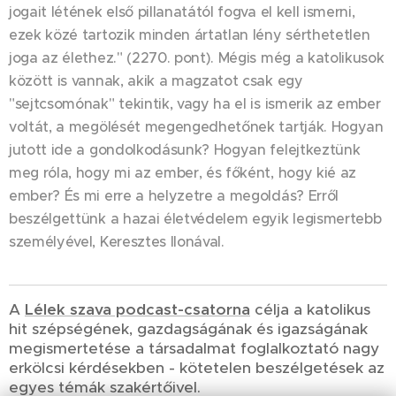
jogait létének első pillanatától fogva el kell ismerni,
ezek közé tartozik minden ártatlan lény sérthetetlen
joga az élethez." (2270. pont). Mégis még a katolikusok
között is vannak, akik a magzatot csak egy
"sejtcsomónak" tekintik, vagy ha el is ismerik az ember
voltát, a megölését megengedhetőnek tartják. Hogyan
jutott ide a gondolkodásunk? Hogyan felejtkeztünk
meg róla, hogy mi az ember, és főként, hogy kié az
ember? És mi erre a helyzetre a megoldás? Erről
beszélgettünk a hazai életvédelem egyik legismertebb
személyével, Keresztes Ilonával.
A
Lélek szava podcast-csatorna
célja a katolikus
hit szépségének, gazdagságának és igazságának
megismertetése a társadalmat foglalkoztató nagy
erkölcsi kérdésekben - kötetelen beszélgetések az
egyes témák szakértőivel.