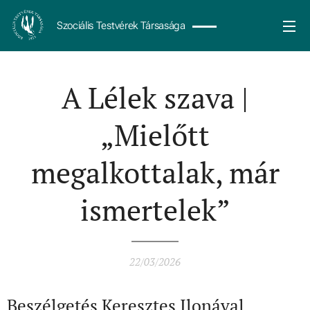
Szociális Testvérek Társasága
A Lélek szava |
„Mielőtt
megalkottalak, már
ismertelek”
22/03/2026
Beszélgetés Keresztes Ilonával