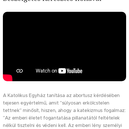
A Katolikus Egyház tanítása az abortusz kérdésében
tejesen egyértelmű, amit "súlyosan erkölcstelen
tettnek" minősít, hiszen, ahogy a katekizmus fogalmaz:
"Az emberi életet fogantatása pillanatától feltételek
nélkül tisztelni és védeni kell. Az emberi lény személyi