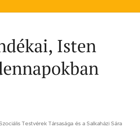
ndékai, Isten
ndennapokban
 Szociális Testvérek Társasága és a Salkaházi Sára