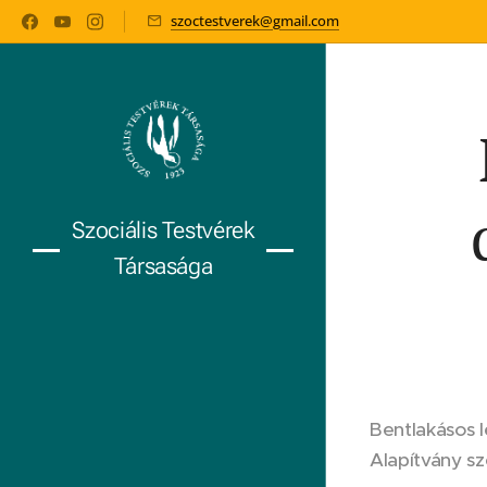
szoctestverek@gmail.com
Szociális Testvérek
Társasága
Bentlakásos l
Alapítvány s