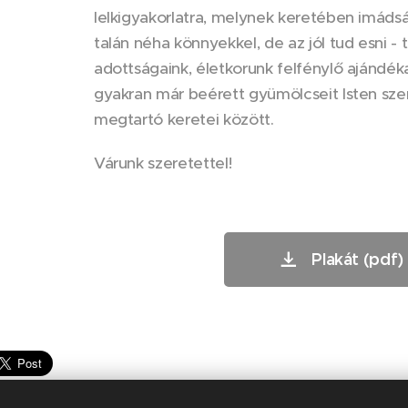
lelkigyakorlatra, melynek keretében imádsá
talán néha könnyekkel, de az jól tud esni - t
adottságaink, életkorunk felfénylő ajándék
gyakran már beérett gyümölcseit Isten szer
megtartó keretei között.
Várunk szeretettel!
Plakát (pdf)