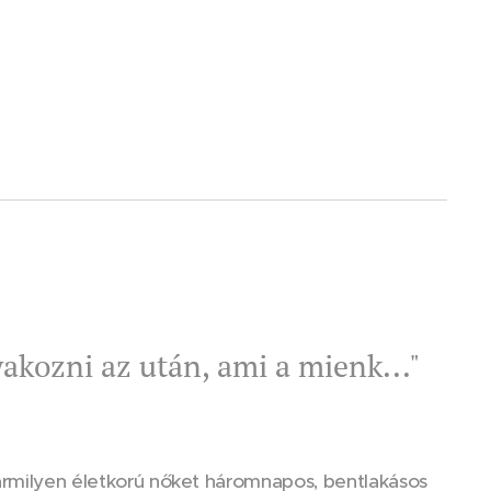
akozni az után, ami a mienk..."
bármilyen életkorú nőket háromnapos, bentlakásos