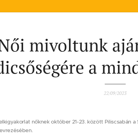
Női mivoltunk ajá
dicsőségére a mi
22/09/2023
elkigyakorlat nőknek október 21-23. között Piliscsabán a
zevrezésében.