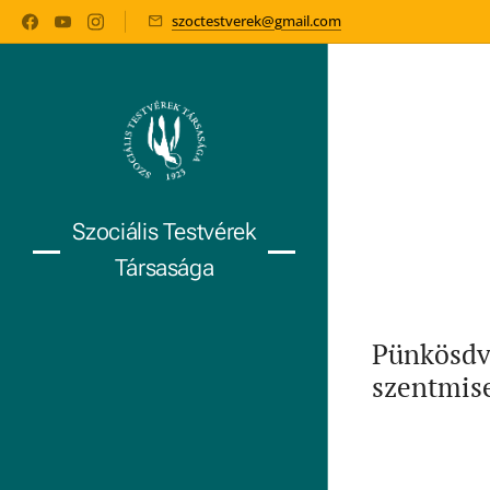
szoctestverek@gmail.com
Szociális Testvérek
Társasága
Pünkösdva
szentmise