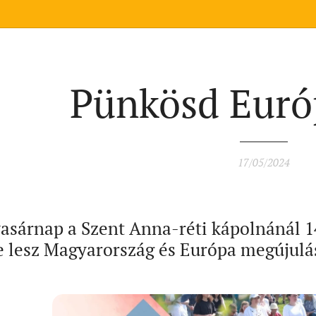
Pünkösd Európ
17/05/2024
sárnap a Szent Anna-réti kápolnánál 14
 lesz Magyarország és Európa megújulás