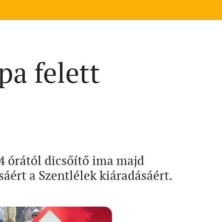
a felett
 órától dicsőítő ima majd
áért a Szentlélek kiáradásáért.