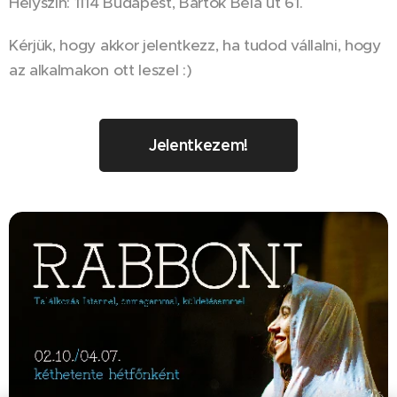
Helyszín: 1114 Budapest, Bartók Béla út 61.
Kérjük, hogy akkor jelentkezz, ha tudod vállalni, hogy
az alkalmakon ott leszel :)
Jelentkezem!