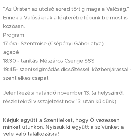
"Az Úristen az utolsó ezred törtig maga a Valóság."
Ennek a Valóságnak a légterébe lépünk be most is
közösen.
Program:
17 óra- Szentmise (Csépányi Gábor atya)
agapé
18:30 - tanítás: Mészáros Csenge SSS
19:45- szentségimádás dicsőítéssel, közbenjárással -
szentlelkes csapat
Jelentkezési határidő november 13. (a helyszínről,
részletekről visszajelzést nov 13. után küldünk)
Kérjük együtt a Szentlelket, hogy Ő vezessen
minket utunkon. Nyissuk ki együtt a szívünket a
vele való találkozásra!