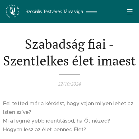
Szociális Testvérek Társasága
Szabadság fiai -
Szentlelkes élet imaest
22/10/2024
Fel tetted már a kérdést, hogy vajon milyen lehet az
Isten szíve?
Mi a legmélyebb identitásod, ha Őt nézed?
Hogyan lesz az élet benned Élet?