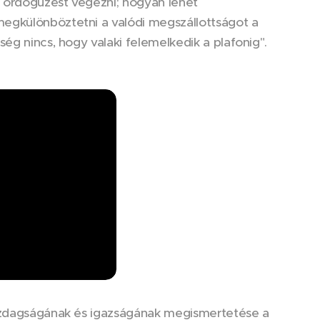
s ördögűzést végezni; hogyan lehet
egkülönböztetni a valódi megszállottságot a
ség nincs, hogy valaki felemelkedik a plafonig".
gazdagságának és igazságának megismertetése a