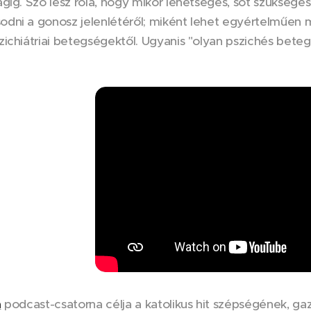
gig. Szó lesz róla, hogy mikor lehetséges, sőt szüksége
dni a gonosz jelenlétéről; miként lehet egyértelműen m
ichiátriai betegségektől. Ugyanis "olyan pszichés beteg
a
podcast-csatorna célja a katolikus hit szépségének, 