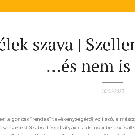
élek szava | Szelle
...és nem is
10/06/2023
ben a gonosz "rendes" tevékenységéről volt szó, a máso
beszélgetést Szabó József atyával a démoni befolyásoltsá