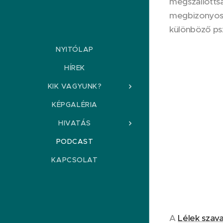
megszállottsá
megbizonyoso
különböző psz
NYITÓLAP
HÍREK
KIK VAGYUNK?
KÉPGALÉRIA
HIVATÁS
PODCAST
KAPCSOLAT
A
Lélek szav