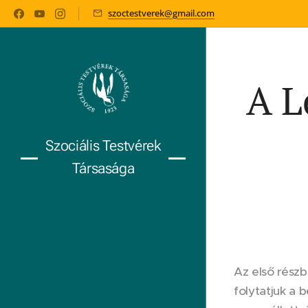
szoctestverek@gmail.com
A L
Szociális Testvérek
Társasága
Az első rész
folytatjuk a 