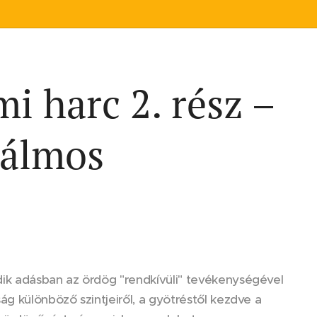
mi harc 2. rész –
 álmos
dik adásban az ördög "rendkívüli" tevékenységével
g különböző szintjeiről, a gyötréstől kezdve a