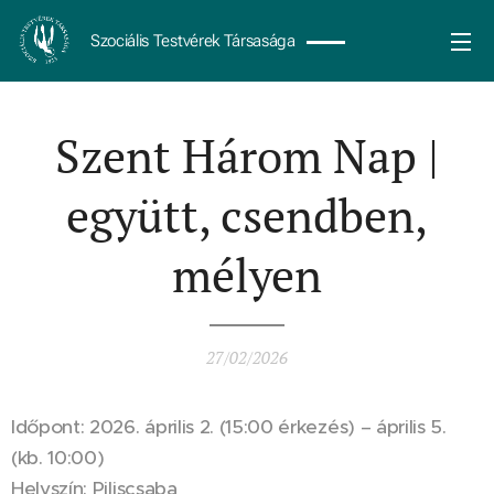
Szociális Testvérek Társasága
Szent Három Nap |
együtt, csendben,
mélyen
27/02/2026
Időpont: 2026. április 2. (15:00 érkezés) – április 5.
(kb. 10:00)
Helyszín: Piliscsaba