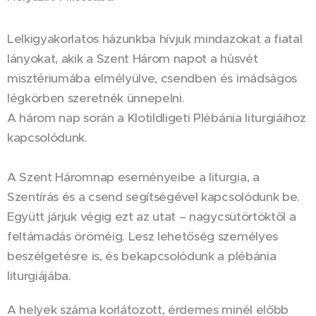
Lelkigyakorlatos házunkba hívjuk mindazokat a fiatal
lányokat, akik a Szent Három napot a húsvét
misztériumába elmélyülve, csendben és imádságos
légkörben szeretnék ünnepelni.
A három nap során a Klotildligeti Plébánia liturgiáihoz
kapcsolódunk.
A Szent Háromnap eseményeibe a liturgia, a
Szentírás és a csend segítségével kapcsolódunk be.
Együtt járjuk végig ezt az utat – nagycsütörtöktől a
feltámadás öröméig. Lesz lehetőség személyes
beszélgetésre is, és bekapcsolódunk a plébánia
liturgiájába.
A helyek száma korlátozott, érdemes minél előbb