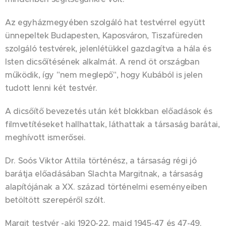
Az egyházmegyében szolgáló hat testvérrel együtt
ünnepeltek Budapesten, Kaposváron, Tiszafüreden
szolgáló testvérek, jelenlétükkel gazdagítva a hála és
Isten dicsőítésének alkalmát. A rend öt országban
működik, így "nem meglepő", hogy Kubából is jelen
tudott lenni két testvér.
A dicsőítő bevezetés után két blokkban előadások és
filmvetítéseket hallhattak, láthattak a társaság barátai,
meghívott ismerősei.
Dr. Soós Viktor Attila történész, a társaság régi jó
barátja előadásában Slachta Margitnak, a társaság
alapítójának a XX. század történelmi eseményeiben
betöltött szerepéről szólt.
Margit testvér -aki 1920-22, majd 1945-47 és 47-49.