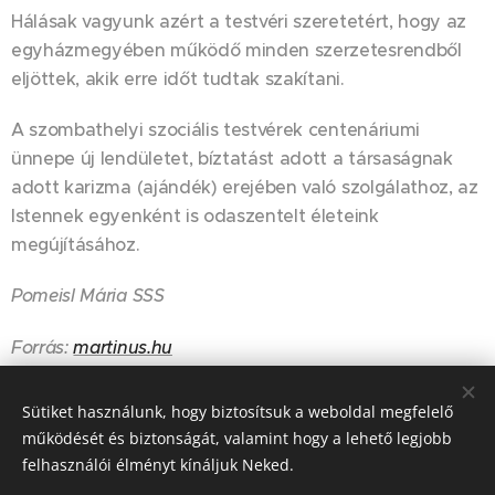
Hálásak vagyunk azért a testvéri szeretetért, hogy az
egyházmegyében működő minden szerzetesrendből
eljöttek, akik erre időt tudtak szakítani.
A szombathelyi szociális testvérek centenáriumi
ünnepe új lendületet, bíztatást adott a társaságnak
adott karizma (ajándék) erejében való szolgálathoz, az
Istennek egyenként is odaszentelt életeink
megújításához.
Pomeisl Mária SSS
Forrás:
martinus.hu
Sütiket használunk, hogy biztosítsuk a weboldal megfelelő
Share
működését és biztonságát, valamint hogy a lehető legjobb
felhasználói élményt kínáljuk Neked.