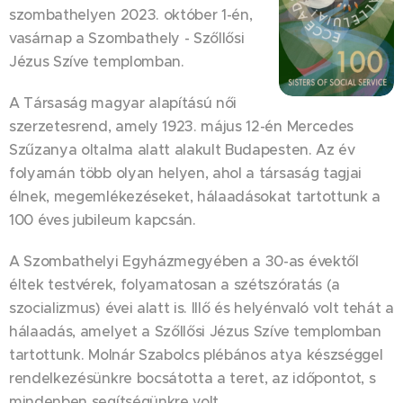
szombathelyen 2023. október 1-én,
vasárnap a Szombathely - Szőllősi
Jézus Szíve templomban.
A Társaság magyar alapítású női
szerzetesrend, amely 1923. május 12-én Mercedes
Szűzanya oltalma alatt alakult Budapesten. Az év
folyamán több olyan helyen, ahol a társaság tagjai
élnek, megemlékezéseket, hálaadásokat tartottunk a
100 éves jubileum kapcsán.
A Szombathelyi Egyházmegyében a 30-as évektől
éltek testvérek, folyamatosan a szétszóratás (a
szocializmus) évei alatt is. Illő és helyénvaló volt tehát a
hálaadás, amelyet a Szőllősi Jézus Szíve templomban
tartottunk. Molnár Szabolcs plébános atya készséggel
rendelkezésünkre bocsátotta a teret, az időpontot, s
mindenben segítségünkre volt.