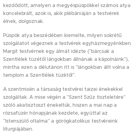
kezdődött, amelyen a megyéspüspökkel számos atya
koncelebrált, azok is, akik plébániáján a testvérek
élnek, dolgoznak.
Püspök atya beszédében kiemelte, milyen sokrétű
szolgálatot végeznek a testvérek egyházmegyénkben.
Margit testvérnek egy álmát idézte ("bárcsak a
Szentlélek tüzétől lángokban állnának a kápolnáink"),
mintha ezen a délutánon itt is "lángokban állt volna a
templom a Szentlélek tüzétől".
A szentmisén a társaság testvérei taizei énekekkel
szolgáltak. A mise végén a "Szent Szűz tiszteletére"
szóló akatisztoszt énekeltük, hiszen a mai nap a
rózsafüzér hónapjának kezdete, egyúttal az
"Istenszülő oltalma" a görögkatolikus testvéreink
liturgiájában.