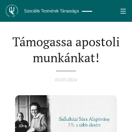
Szociális Testvérek Társasága
Támogassa apostoli
munkánkat!
04/05/2024