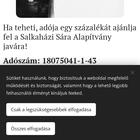
Ha teheti, adója egy százalékát ajánlja
fel a Salkaházi Sára Alapítvány
javára!
Adószám: 18075041-1-43
Sütiket használunk, hogy biztosítsuk a weboldal megfelelő
Share
működését és biztonságát, valamint hogy a lehető legjobb
felhasználói élményt kínáljuk Neked.
Csak a legszükségesebbek elfogadása
© 2023-2026
Szociális Testvérek Társasága
| Minden jog fenntartva.
Összes elfogadása
Cookies