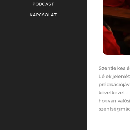
PODCAST
KAPCSOLAT
Szentlelkes é
Lélek jelenlé
prédikációjáv
következett: 
hogyan valósí
szentségimádá