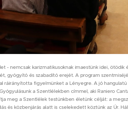
let - nemcsak karizmatikusoknak imaestünk idei, ötödik 
tét, gyógyító és szabadító erejét. A program szentmisé
al ráirányította figyelmünket a Lényegre. A jó hangulat
Gyógyulásunk a Szentlélekben címmel, aki Raniero Canta
tja meg a Szentlélek testünkben életünk célját: a megs
s és közbenjárás alatt is cselekedett köztünk az Úr. Hál