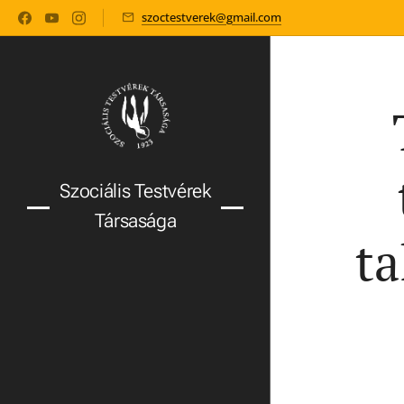
szoctestverek@gmail.com
Szociális Testvérek
Társasága
ta