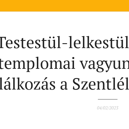
Testestül-lelkestül
templomai vagyun
lálkozás a Szentlé
04/02/2023