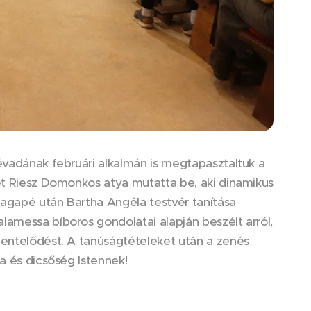
évadának februári alkalmán is megtapasztaltuk a
jét Riesz Domonkos atya mutatta be, aki dinamikus
ú agapé után Bartha Angéla testvér tanítása
lamessa bíboros gondolatai alapján beszélt arról,
zentelődést. A tanúságtételeket után a zenés
a és dicsőség Istennek!