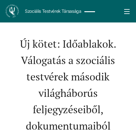
Szociális Testvérek Társasága
Új kötet: Időablakok.
Válogatás a szociális
testvérek második
világháborús
feljegyzéseiből,
dokumentumaiból