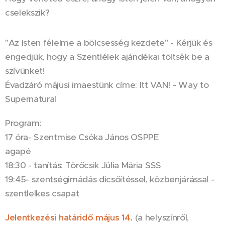
cselekszik?
"Az Isten félelme a bölcsesség kezdete" - Kérjük és
engedjük, hogy a Szentlélek ajándékai töltsék be a
szívünket!
Évadzáró májusi imaestünk címe: Itt VAN! - Way to
Supernatural
Program:
17 óra- Szentmise Csóka János OSPPE
agapé
18:30 - tanítás: Törőcsik Júlia Mária SSS
19:45- szentségimádás dicsőítéssel, közbenjárással -
szentlelkes csapat
Jelentkezési határidő május 14.
(a helyszínről,