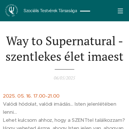
Szociális Testvérek Társasága
Way to Supernatural -
szentlekes élet imaest
06/05/2025
2025. 05. 16. 17.00-21.00
Valódi hódolat, valódi imádás... Isten jelenlétében
lenni...
Lehet kulcsom ahhoz, hogy a SZENTtel találkozzam?
Hogy veheted észre, ahogy Isten jelen van, ahogyan