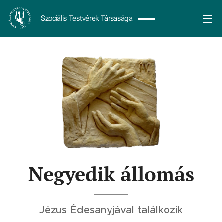
Szociális Testvérek Társasága
Negyedik állomás
Jézus Édesanyjával találkozik