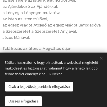
az Isten Igéje az Isten Igéjét hordozóval,
az Ajándékozó az Ajándékkal,
a Lényeg a Lényegre-mutatóval,
az Isten az Istenszülővel,
az egész világot Átölelő az egész világot Befogadóval,
a Szépszeretet a Szépszeretet Anyjával,
Jézus Máriával.
Találkozás az úton, a Megváltás útján.
Sütiket használunk, hogy biztosítsuk a weboldal megfelelő
Zsófi testvér
működését és biztonságát, valamint hogy a lehető legjobb
felhasználói élményt kínáljuk Neked.
Csak a legszükségesebbek elfogadása
© 2023-2026
Szociális Testvérek Társasága
| Minden jog fenntartva.
Összes elfogadása
Cookies