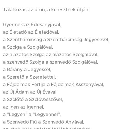
Találkozás az úton, a keresztnek útján:
Gyermek az Édesanyjával,
az Életadó az Életadóval,
a Szentháromság a Szentháromság Jegyesével,
a Szolga a Szolgálóval,
az alázatos Szolga az alázatos Szolgálóval,
a szenvedő Szolga a szenvedő Szolgálóval,
a Bárány a Jegyessel,
a Szerető a Szeretettel,
a Fájdalmak Férfija a Fájdalmak Asszonyával,
az Új Ádám az Új Évával,
a Szőlőtő a Szőlővesszővel,
az Igen az Igennel,
a "Legyen" a "Legyennel",
a Szenvedő Fiú a Szenvedő Anyával,