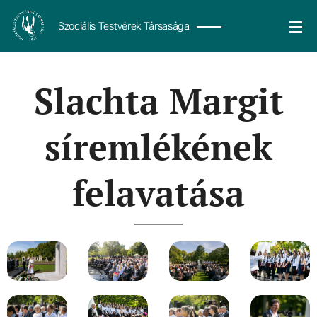
Szociális Testvérek Társasága
Slachta Margit
síremlékének
felavatása